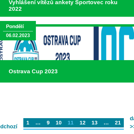
Vyhlášení vítězů ankety Sportovec roku
2022
Pondělí
06.02.2023
Ostrava Cup 2023
d
1
…
9
10
11
12
13
…
21
edchozí
>