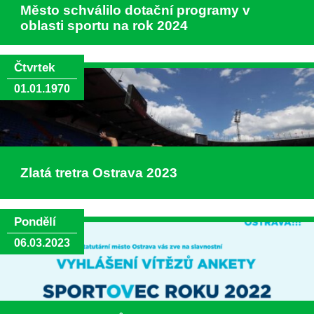
Město schválilo dotační programy v
oblasti sportu na rok 2024
Čtvrtek
01.01.1970
Zlatá tretra Ostrava 2023
Pondělí
06.03.2023