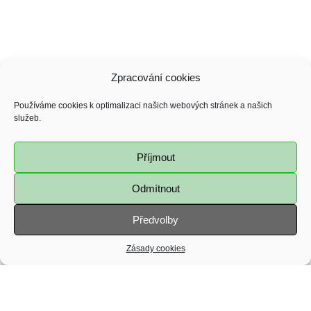
Longboardy
Zpracování cookies
Lukostřelba
Používáme cookies k optimalizaci našich webových stránek a našich
služeb.
Lyžování a snowboarding
Příjmout
Malý fotbal
Odmítnout
Předvolby
malý fotbal, streetball
Zásady cookies
Mažoretky