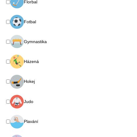
Florbal
Fotbal
Gymnastika
Házená
Hokej
Judo
Plavání