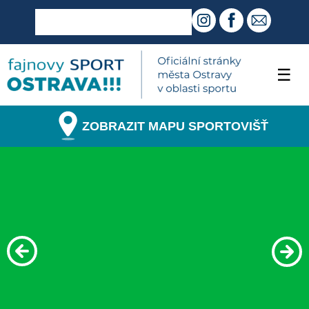
☰
ZOBRAZIT MAPU SPORTOVIŠŤ
Mistrovství Evropy v
curlingu
Číst více