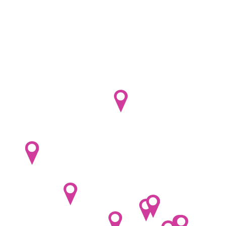
Flag fotbal
Futsal
Golf
Grappling
Hokejbal
horolezecká stěna
Horolezectví