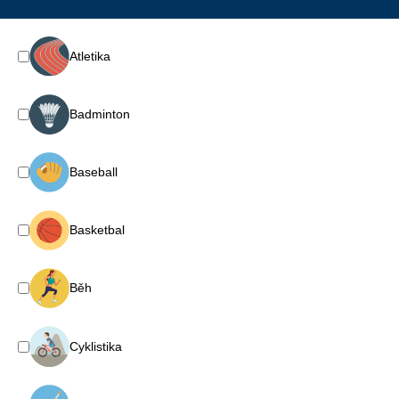
Atletika
Badminton
Baseball
Basketbal
Běh
Cyklistika