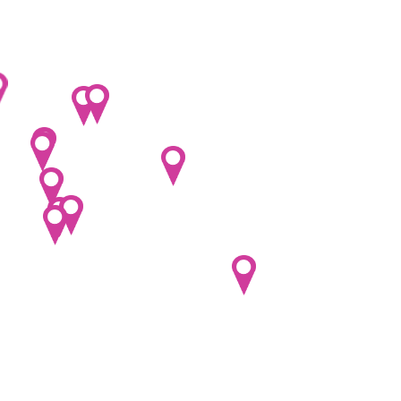
Kickbox
Koloběžky
Korfbal
Krasobruslení
Kuželky
Lední bruslení
Lezení