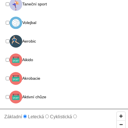
Taneční sport
Volejbal
Aerobic
Aikido
Akrobacie
Aktivní chůze
Alpinismus
Základní
Letecká
Cyklistická