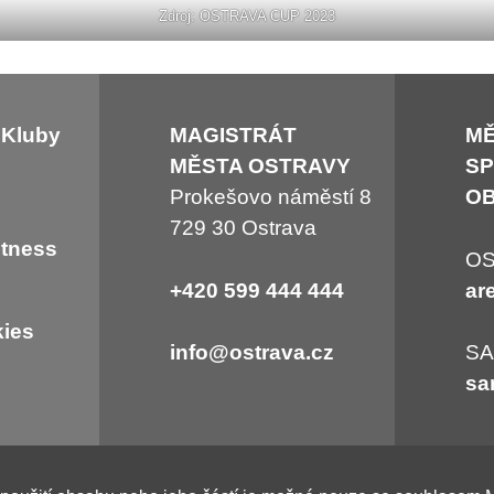
Zdroj: OSTRAVA CUP 2023
 Kluby
MAGISTRÁT
M
MĚSTA OSTRAVY
SP
Prokešovo náměstí 8
OB
729 30 Ostrava
itness
OS
+420 599 444 444
ar
ies
info@ostrava.cz
S
sa