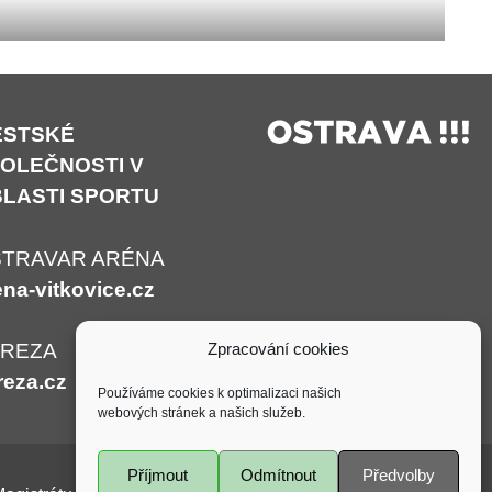
ĚSTSKÉ
OLEČNOSTI V
LASTI SPORTU
TRAVAR ARÉNA
ena-vitkovice.cz
Zpracování cookies
AREZA
reza.cz
Používáme cookies k optimalizaci našich
webových stránek a našich služeb.
Příjmout
Odmítnout
Předvolby