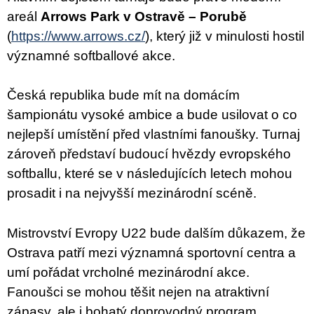
areál
Arrows Park v Ostravě – Porubě
(
https://www.arrows.cz/
), který již v minulosti hostil
významné softballové akce.
Česká republika bude mít na domácím
šampionátu vysoké ambice a bude usilovat o co
nejlepší umístění před vlastními fanoušky. Turnaj
zároveň představí budoucí hvězdy evropského
softballu, které se v následujících letech mohou
prosadit i na nejvyšší mezinárodní scéně.
Mistrovství Evropy U22 bude dalším důkazem, že
Ostrava patří mezi významná sportovní centra a
umí pořádat vrcholné mezinárodní akce.
Fanoušci se mohou těšit nejen na atraktivní
zápasy, ale i bohatý doprovodný program.