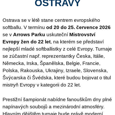
OSTRAVY
Ostrava se v létě stane centrem evropského
softballu. V termínu
od
20 do 25. července 2026
se v
Arrows Parku
uskuteční
Mistrovství
Evropy žen do 22 let
, na kterém se představí
nejlepší mladé softballistky z celé Evropy. Turnaje
se zúčastní např. reprezentantky Česka, Itálie,
Německa, Irska, Španělska, Belgie, Francie,
Polska, Rakouska, Ukrajiny, Izraele, Slovenska,
Švýcarska či Švédska, které budou bojovat o titul
mistryň Evropy v kategorii do 22 let.
Prestižní šampionát nabídne fanouškům dny plné
napínavých soubojů a mezinárodní atmosféry.
Hlavním dějištěm turnaje bude právě moderní